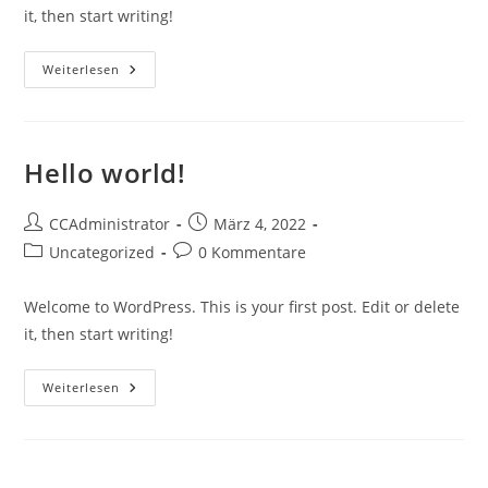
it, then start writing!
Hello
Weiterlesen
World!
Hello world!
Beitrags-
Beitrag
CCAdministrator
März 4, 2022
Autor:
veröffentlicht:
Beitrags-
Beitrags-
Uncategorized
0 Kommentare
Kategorie:
Kommentare:
Welcome to WordPress. This is your first post. Edit or delete
it, then start writing!
Hello
Weiterlesen
World!