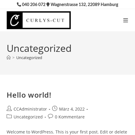
Zum
040 206 072
Wagnerstrasse 132, 22089 Hamburg
Inhalt
springen
Uncategorized
>
Uncategorized
Hello world!
Beitrags-
Beitrag
CCAdministrator
März 4, 2022
Autor:
veröffentlicht:
Beitrags-
Beitrags-
Uncategorized
0 Kommentare
Kategorie:
Kommentare:
Welcome to WordPress. This is your first post. Edit or delete