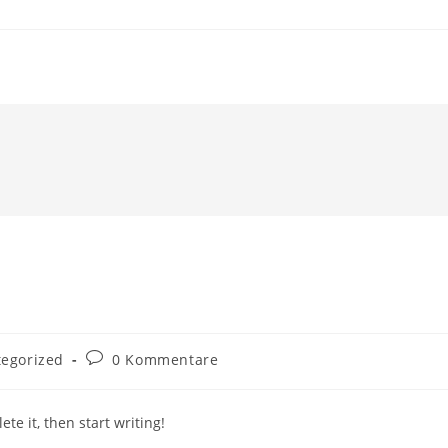
Beitrags-
egorized
0 Kommentare
:
Kommentare:
te it, then start writing!