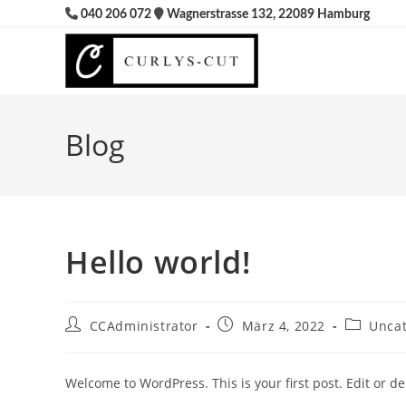
Zum
040 206 072
Wagnerstrasse 132, 22089 Hamburg
Inhalt
springen
Blog
Hello world!
Beitrags-
Beitrag
Beitrags-
CCAdministrator
März 4, 2022
Uncat
Autor:
veröffentlicht:
Kategorie
Welcome to WordPress. This is your first post. Edit or dele